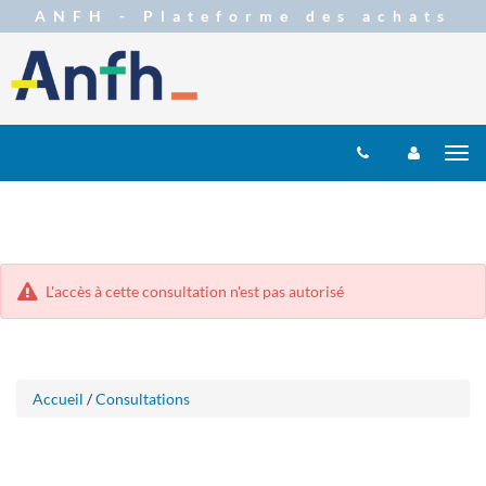
Aller
Aller
Tog
au
au
menu
nav
contenu
L'accès à cette consultation n'est pas autorisé
Accueil
/
Consultations